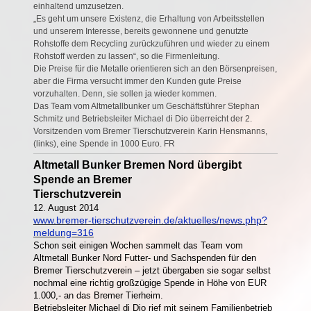
einhaltend umzusetzen.
„Es geht um unsere Existenz, die Erhaltung von Arbeitsstellen
und unserem Interesse, bereits gewonnene
und genutzte
Rohstoffe dem Recycling zurückzuführen und wieder zu einem
Rohstoff werden zu lassen“, so die Firmenleitung.
Die Preise für die Metalle orientieren sich an den Börsenpreisen,
aber die Firma versucht immer den Kunden gute Preise
vorzuhalten. Denn, sie sollen ja wieder kommen.
Das Team vom Altmetallbunker um Geschäftsführer Stephan
Schmitz und Betriebsleiter Michael di Dio überreicht der 2.
Vorsitzenden vom Bremer Tierschutzverein Karin Hensmanns,
(links), eine Spende in 1000 Euro. FR
Altmetall Bunker Bremen Nord übergibt
Spende an Bremer
Tierschutzverein
12. August 2014
www.bremer-tierschutzverein.de/aktuelles/news.php?
meldung=316
Schon seit einigen Wochen sammelt das Team vom
Altmetall Bunker Nord Futter- und Sachspenden für den
Bremer Tierschutzverein – jetzt übergaben sie sogar selbst
nochmal eine richtig großzügige Spende in Höhe von EUR
1.000,- an das Bremer Tierheim.
Betriebsleiter Michael di Dio rief mit seinem Familienbetrieb