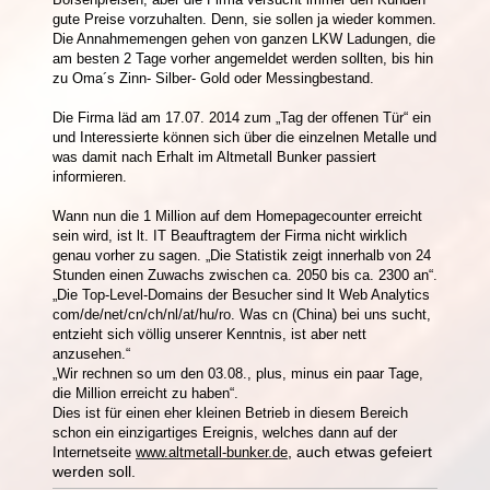
gute Preise vorzuhalten. Denn, sie sollen ja wieder kommen.
Die Annahmemengen gehen von ganzen LKW Ladungen, die
am besten 2 Tage vorher angemeldet werden sollten, bis hin
zu Oma´s Zinn- Silber- Gold oder Messingbestand.
Die Firma läd am 17.07. 2014 zum „Tag der offenen Tür“ ein
und Interessierte können sich über die einzelnen Metalle und
was damit nach Erhalt im Altmetall Bunker passiert
informieren.
Wann nun die 1 Million auf dem Homepagecounter erreicht
sein wird, ist lt. IT Beauftragtem der Firma nicht wirklich
genau vorher zu sagen. „Die Statistik zeigt innerhalb von 24
Stunden einen Zuwachs zwischen ca. 2050 bis ca. 2300 an“.
„
Die Top-Level-Domains der Besucher sind lt Web Analytics
com/de/net/cn/ch/nl/at/hu/ro. Was cn (China) bei uns sucht,
entzieht sich völlig unserer Kenntnis, ist aber nett
anzusehen.“
„Wir rechnen so um den 03.08., plus, minus ein paar Tage,
die Million erreicht zu haben“.
Dies ist für einen eher kleinen Betrieb in diesem Bereich
schon ein einzigartiges Ereignis, welches dann auf der
, auch etwas gefeiert
Internetseite
www.altmetall-bunker.de
werden soll.