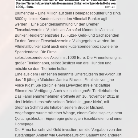
Blumenthal – Eine Million auf dem Homepagecounter und zirka
8000 gelistete Kunden lassen den Altmetall Bunker agil
werden: Eine Spendensammlung für den Bremer
Tierschutzverein e.V., steht an. Ab sofort können
im Altmetall
Bunker, Heidlerchenstraße 15, Futter- Geld- und Sachspenden
für den Bremer Tierschutzverein e.V. abgegeben werden. Im
Altmetallbunker steht auch eine Futterspendenbox sowie eine
Spendendose. Die Firma
selbst bespendet die Aktion mit 1000 Euro. Die Firmenleitung ist
großer Tierliebhaber, selbst Besitzer von drei Hunden und
möchte so dem Tierheim helfen.
Eine aus dem Fernsehen bekannte Unterstützerin der Aktion, ist
das 15 jährige Mädchen Jamica Blackett, Finalistin von „the
Voice Kids“. Sie stellt in einem Livevideo ihre einzigartige
Stimme zur Verfügung. Auch sie
ist eine große Tierliebhaberin.
Das Familienunternehmen eröffnete am 10. November 2011 in
der Heidlerchenstraße seinen
Betrieb in „ganz klein“, mit
Stephan Schmitz als Inhaber, seinem Bruder Michael.
Angefangen wurde mit einer Waage, einem Gabelstapler, einem
Quittungsblock, in Eigenregie gefertigten Exceldateien und einer
Homepage.
Die Firma hat sehr viel Geld investiert, um die Vorgaben von den
zuständigen Ämtern wie Gewerbeaufsicht,
Bauamt und anderen