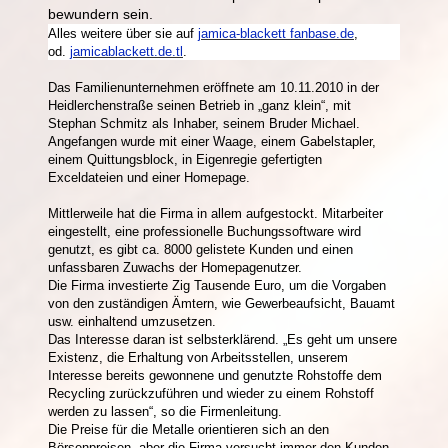
bewundern sein.
Alles weitere über sie auf
jamica-blackett fanbase.de
,
od.
jamicablackett.de.tl
.
Das Familienunternehmen eröffnete am 10.11.2010 in der
Heidlerchenstraße seinen Betrieb in „ganz klein“, mit
Stephan Schmitz als Inhaber, seinem Bruder Michael.
Angefangen wurde mit einer Waage, einem Gabelstapler,
einem Quittungsblock, in Eigenregie gefertigten
Exceldateien und einer Homepage.
Mittlerweile hat die Firma in allem aufgestockt. Mitarbeiter
eingestellt, eine professionelle Buchungssoftware wird
genutzt, es gibt ca. 8000 gelistete Kunden und einen
unfassbaren Zuwachs der Homepagenutzer.
Die Firma investierte Zig Tausende Euro, um die Vorgaben
von den zuständigen Ämtern, wie Gewerbeaufsicht, Bauamt
usw. einhaltend umzusetzen.
Das Interesse daran ist selbsterklärend. „Es geht um unsere
Existenz, die Erhaltung von Arbeitsstellen, unserem
Interesse bereits gewonnene und genutzte Rohstoffe dem
Recycling zurückzuführen und wieder zu einem Rohstoff
werden zu lassen“, so die Firmenleitung.
Die Preise für die Metalle orientieren sich an den
Börsenpreisen, aber die Firma versucht immer den Kunden