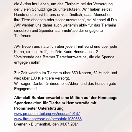
die Aktion ins Leben, um das Tierheim bei der Versorgung
der vielen Schützlinge zu unterstützen. „Wir haben selbst
Hunde und es ist für uns unverständlich, dass Menschen
ihre Tiere abgeben oder sogar aussetzen“, so Michael di Dio.
„Wir werden uns daher auch weiterhin aktiv für das Tierheim
einsetzen und Spenden sammeln“,so der engagierte
Tierfreund.
„Wir freuen uns natürlich über jeden Tierfreund und über jede
Firma, die uns hilft“, erklärte Karin Hensmanns, 2.
Vorsitzende des Bremer Tierschutzvereins, die die Spende
entgegen nahm.
Zur Zeit werden im Tierheim über 350 Katzen, 52 Hunde und
weit über 100 Kleintiere versorgt.
Wir sagen Danke für diese tolle Aktion und das tierisch gute
Engagement!
Altmetall Bunker erwartet eine Million auf der Homepage
Spendenaktion für
Tierheim Hemmstraße mit
Prominenter Unterstützung
www.pressemitteilung.ws/node/540187
www.firmenpresse.de/pressinfo1080663
Bremen - Blumenthal, den 04.07.2014