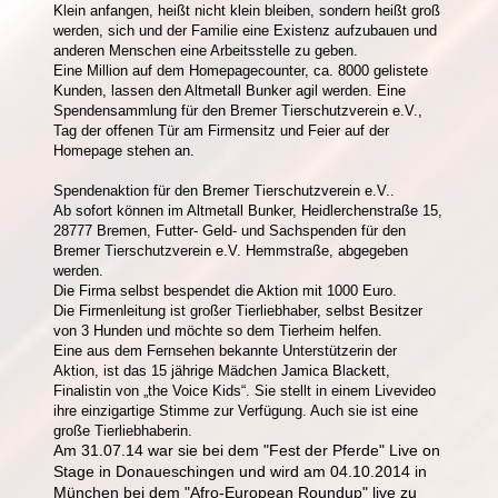
Klein anfangen, heißt nicht klein bleiben, sondern heißt groß
werden, sich und der Familie eine Existenz aufzubauen und
anderen Menschen eine Arbeitsstelle zu geben.
Eine Million auf dem Homepagecounter, ca. 8000 gelistete
Kunden, lassen den Altmetall Bunker agil werden. Eine
Spendensammlung für den Bremer Tierschutzverein e.V.,
Tag der offenen Tür am Firmensitz und Feier auf der
Homepage stehen an.
Spendenaktion für
den Bremer Tierschutzverein e.V..
Ab sofort können im Altmetall Bunker, Heidlerchenstraße 15,
28777 Bremen, Futter- Geld- und Sachspenden für
den
Bremer Tierschutzverein e.V.
Hemmstraße, abgegeben
werden.
Die Firma selbst bespendet die Aktion mit 1000 Euro.
Die Firmenleitung ist großer Tierliebhaber, selbst Besitzer
von 3 Hunden und möchte so dem Tierheim helfen.
Eine aus dem Fernsehen bekannte Unterstützerin der
Aktion, ist das 15 jährige Mädchen Jamica Blackett,
Finalistin von „the Voice Kids“. Sie stellt in einem Livevideo
ihre einzigartige Stimme zur Verfügung. Auch sie ist eine
große Tierliebhaberin.
Am 31.07.14 war sie bei dem "Fest der Pferde" Live on
Stage in Donaueschingen und wird am 04.10.2014 in
München bei dem "Afro-European Roundup" live zu