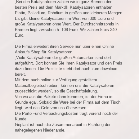
„Bei den Katalysatoren zahlen wir in ganz Bremen den
besten Preis auf dem Markt!!! Katalysatoren enthalten
Platin, Palladium, Rohdium in großen und kleineren Mengen.
Es gibt kleine Katalysatoren im Wert von 300 Euro und
große Katalysatoren ohne Wert. Der Durchschnittspreis in
Bremen liegt zwischen 5 -108 Euro. Wir zahlen 5 bis 340
Euro.
Die Firma erweitert ihren Service nun über einen Online
Ankaufs Shop für Katalysatoren.
„Viele Katalysatoren der großen Automarken sind dort
aufgeführt. Dort können Sie Ihren Katalysator und den Preis
dazu finden. Die Preisliste steht dort auch zum download
bereit.
Mit dem auch online zur Verfügung gestelltem
Materialbegleitschreiben, können uns die Katalysatoren
zugeschickt werden“, so die Geschäftsleitung.
Von wo aus die Pakete dann kommen, ist der Firma im
Grunde egal. Sobald die Ware bei der Firma auf dem Tisch
liegt, wird das Geld von uns überwiesen.
Die Porto –und Verpackungskosten trägt vorerst noch der
Kunde.
Geplant ist auch die Zusammenarbeit in Richtung der
nahegelegenen Niederlande.